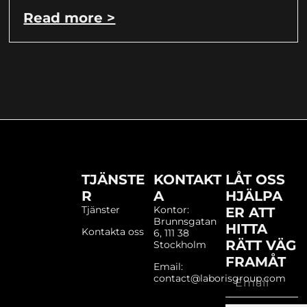
Read more >
TJÄNSTE
KONTAKT
LÅT OSS
R
A
HJÄLPA
Tjänster
Kontor:
ER ATT
Brunnsgatan
HITTA
Kontakta oss
6, 111 38
RÄTT VÄG
Stockholm
FRAMÅT
Email:
contact@laborisgroup.com