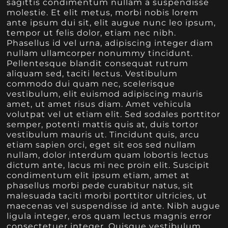
sagittis condimentum nullam a suspendisse
molestie. Et elit metus, morbi nobis lorem
ante ipsum dui sit, elit augue nunc leo ipsum,
tempor ut felis dolor, etiam nec nibh.
Phasellus id vel urna, adipiscing integer diam
nullam ullamcorper nonummy tincidunt.
Pellentesque blandit consequat rutrum
aliquam sed, taciti lectus. Vestibulum
commodo dui quam nec, scelerisque
vestibulum, elit euismod adipiscing mauris
amet, ut amet risus diam. Amet vehicula
volutpat vel ut etiam elit. Sed sodales porttitor
semper, potenti mattis quis at, duis tortor
vestibulum mauris ut. Tincidunt quis, arcu
etiam sapien orci, eget sit eos sed nullam
nullam, dolor interdum quam lobortis lectus
dictum ante, lacus mi nec proin elit. Suscipit
condimentum elit ipsum etiam, amet at
phasellus morbi pede curabitur natus, sit
malesuada taciti morbi porttitor ultricies, ut
maecenas vel suspendisse id ante. Nibh augue
ligula integer, eros quam lectus magnis error
consectetuer integer. Quisque vestibulum