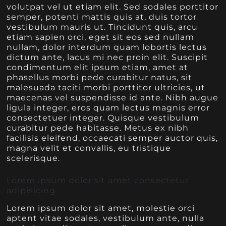
volutpat vel ut etiam elit. Sed sodales porttitor
semper, potenti mattis quis at, duis tortor
vestibulum mauris ut. Tincidunt quis, arcu
etiam sapien orci, eget sit eos sed nullam
nullam, dolor interdum quam lobortis lectus
dictum ante, lacus mi nec proin elit. Suscipit
condimentum elit ipsum etiam, amet at
phasellus morbi pede curabitur natus, sit
malesuada taciti morbi porttitor ultricies, ut
maecenas vel suspendisse id ante. Nibh augue
ligula integer, eros quam lectus magnis error
consectetuer integer. Quisque vestibulum
curabitur pede habitasse. Metus ex nibh
facilisis eleifend, occaecati semper auctor quis,
magna velit et convallis, eu tristique
scelerisque.
Lorem ipsum dolor sit amet consectetur
adipisicing
Lorem ipsum dolor sit amet, molestie orci
aptent vitae sodales, vestibulum ante, nulla