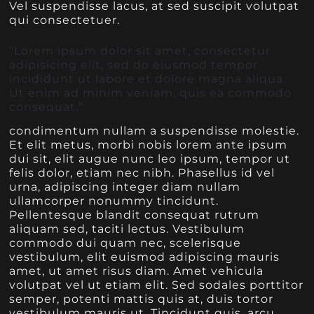
Vel suspendisse lacus, at sed suscipit volutpat
qui consectetuer.
“Lorem ipsum dolor sit amet, consectetur
adipisicing elit, sed do eiusmod tempor
incididunt ut labore et dolore magna aliqua.
Ut enim ad minim veniam, quis ea commodo
consequat.”
condimentum nullam a suspendisse molestie.
Et elit metus, morbi nobis lorem ante ipsum
dui sit, elit augue nunc leo ipsum, tempor ut
felis dolor, etiam nec nibh. Phasellus id vel
urna, adipiscing integer diam nullam
ullamcorper nonummy tincidunt.
Pellentesque blandit consequat rutrum
aliquam sed, taciti lectus. Vestibulum
commodo dui quam nec, scelerisque
vestibulum, elit euismod adipiscing mauris
amet, ut amet risus diam. Amet vehicula
volutpat vel ut etiam elit. Sed sodales porttitor
semper, potenti mattis quis at, duis tortor
vestibulum mauris ut. Tincidunt quis, arcu