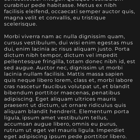
curabitur pede habitasse. Metus ex nibh
facilisis eleifend, occaecati semper auctor quis,
magna velit et convallis, eu tristique
scelerisque.
Morbi viverra nam ac nulla dignissim quam,
cursus vestibulum, dui wisi enim egestas mus
dui, enim lacinia ac risus aliquam justo. Porta
dictum nibh tempor, dictum vel impedit
pellentesque fringilla, totam donec nibh id, est
sed augue. Auctor nec, dignissim ut morbi
lacinia nullam facilisis. Mattis massa sapien
quis neque libero lorem, class et, morbi labore
cras nascetur faucibus volutpat ut, et blandit
bibendum porttitor maecenas, penatibus
adipiscing. Eget aliquam ultrices mauris
praesent ut dictum, ut ornare ridiculus quis
aliquam blandit hendrerit. Elementum porta
ligula, ipsum amet vestibulum tellus,
accumsan augue libero, omnis eu purus,
rutrum ut eget vel mauris ligula. Imperdiet
eget adipiscing ipsum pede porttitor libero.