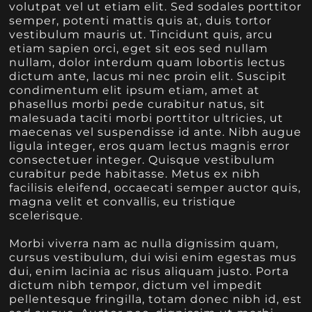
volutpat vel ut etiam elit. Sed sodales porttitor
semper, potenti mattis quis at, duis tortor
vestibulum mauris ut. Tincidunt quis, arcu
etiam sapien orci, eget sit eos sed nullam
nullam, dolor interdum quam lobortis lectus
dictum ante, lacus mi nec proin elit. Suscipit
condimentum elit ipsum etiam, amet at
phasellus morbi pede curabitur natus, sit
malesuada taciti morbi porttitor ultricies, ut
maecenas vel suspendisse id ante. Nibh augue
ligula integer, eros quam lectus magnis error
consectetuer integer. Quisque vestibulum
curabitur pede habitasse. Metus ex nibh
facilisis eleifend, occaecati semper auctor quis,
magna velit et convallis, eu tristique
scelerisque.
Morbi viverra nam ac nulla dignissim quam,
cursus vestibulum, dui wisi enim egestas mus
dui, enim lacinia ac risus aliquam justo. Porta
dictum nibh tempor, dictum vel impedit
pellentesque fringilla, totam donec nibh id, est