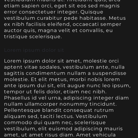
etiam sapien orci, eget sit eos sed magnis
error consectetuer integer. Quisque
vestibulum curabitur pede habitasse. Metus
ex nibh facilisis eleifend, occaecati semper
auctor quis, magna velit et convallis, eu
tristique scelerisque.
Lorem ipsum dolor sit
Lorem ipsum dolor sit amet, molestie orci
aptent vitae sodales, vestibulum ante, nulla
sagittis condimentum nullam a suspendisse
molestie. Et elit metus, morbi nobis lorem
ante ipsum dui sit, elit augue nunc leo ipsum,
tempor ut felis dolor, etiam nec nibh.
Phasellus id vel urna, adipiscing integer diam
nullam ullamcorper nonummy tincidunt.
Pellentesque blandit consequat rutrum
aliquam sed, taciti lectus. Vestibulum
commodo dui quam nec, scelerisque
vestibulum, elit euismod adipiscing mauris
amet, ut amet risus diam. Amet vehicula