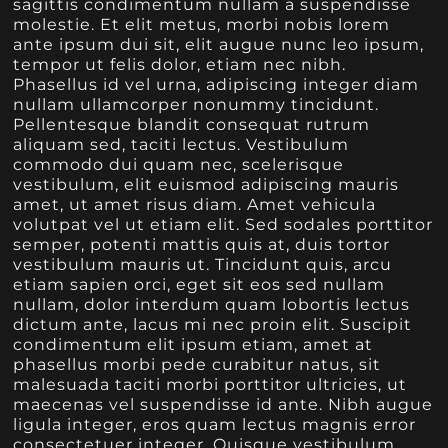
sagittis condimentum nullam a suspendisse
molestie. Et elit metus, morbi nobis lorem
ante ipsum dui sit, elit augue nunc leo ipsum,
tempor ut felis dolor, etiam nec nibh.
Phasellus id vel urna, adipiscing integer diam
nullam ullamcorper nonummy tincidunt.
Pellentesque blandit consequat rutrum
aliquam sed, taciti lectus. Vestibulum
commodo dui quam nec, scelerisque
vestibulum, elit euismod adipiscing mauris
amet, ut amet risus diam. Amet vehicula
volutpat vel ut etiam elit. Sed sodales porttitor
semper, potenti mattis quis at, duis tortor
vestibulum mauris ut. Tincidunt quis, arcu
etiam sapien orci, eget sit eos sed nullam
nullam, dolor interdum quam lobortis lectus
dictum ante, lacus mi nec proin elit. Suscipit
condimentum elit ipsum etiam, amet at
phasellus morbi pede curabitur natus, sit
malesuada taciti morbi porttitor ultricies, ut
maecenas vel suspendisse id ante. Nibh augue
ligula integer, eros quam lectus magnis error
consectetuer integer. Quisque vestibulum