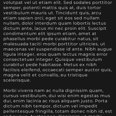
volutpat vel ut etiam elit. Sed sodales porttitor
semper, potenti mattis quis at, duis tortor
vestibulum mauris ut. Tincidunt quis, arcu
etiam sapien orci, eget sit eos sed nullam
nullam, dolor interdum quam lobortis lectus
dictum ante, lacus mi nec proin elit. Suscipit
condimentum elit ipsum etiam, amet at
phasellus morbi pede curabitur natus, sit
malesuada taciti morbi porttitor ultricies, ut
maecenas vel suspendisse id ante. Nibh augue
ligula integer, eros quam lectus magnis error
consectetuer integer. Quisque vestibulum
curabitur pede habitasse. Metus ex nibh
facilisis eleifend, occaecati semper auctor quis,
magna velit et convallis, eu tristique
scelerisque.
Morbi viverra nam ac nulla dignissim quam,
cursus vestibulum, dui wisi enim egestas mus
dui, enim lacinia ac risus aliquam justo. Porta
dictum nibh tempor, dictum vel impedit
pellentesque fringilla, totam donec nibh id, est