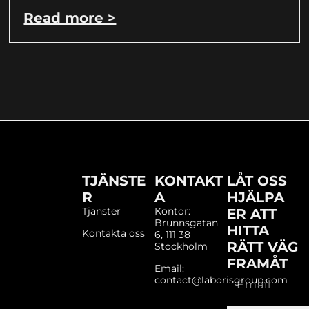
Read more >
TJÄNSTE
KONTAKT
LÅT OSS
R
A
HJÄLPA
Tjänster
Kontor:
ER ATT
Brunnsgatan
HITTA
Kontakta oss
6, 111 38
RÄTT VÄG
Stockholm
FRAMÅT
Email:
contact@laborisgroup.com