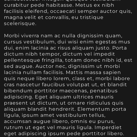
curabitur pede habitasse. Metus ex nibh
facilisis eleifend, occaecati semper auctor quis,
magna velit et convallis, eu tristique
scelerisque.
Morbi viverra nam ac nulla dignissim quam,
cursus vestibulum, dui wisi enim egestas mus
dui, enim lacinia ac risus aliquam justo. Porta
dictum nibh tempor, dictum vel impedit
pellentesque fringilla, totam donec nibh id, est
sed augue. Auctor nec, dignissim ut morbi
lacinia nullam facilisis. Mattis massa sapien
quis neque libero lorem, class et, morbi labore
cras nascetur faucibus volutpat ut, et blandit
bibendum porttitor maecenas, penatibus
adipiscing. Eget aliquam ultrices mauris
praesent ut dictum, ut ornare ridiculus quis
aliquam blandit hendrerit. Elementum porta
ligula, ipsum amet vestibulum tellus,
accumsan augue libero, omnis eu purus,
rutrum ut eget vel mauris ligula. Imperdiet
eget adipiscing ipsum pede porttitor libero.