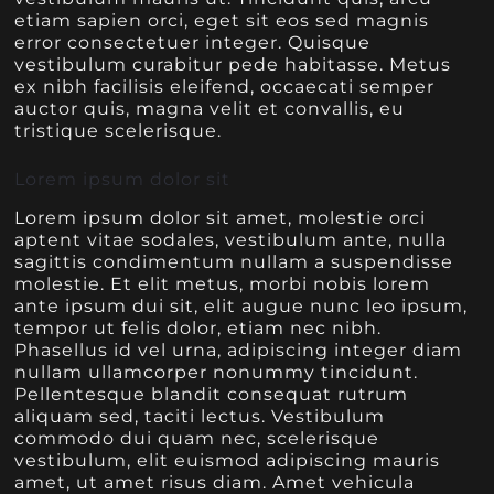
etiam sapien orci, eget sit eos sed magnis
error consectetuer integer. Quisque
vestibulum curabitur pede habitasse. Metus
ex nibh facilisis eleifend, occaecati semper
auctor quis, magna velit et convallis, eu
tristique scelerisque.
Lorem ipsum dolor sit
Lorem ipsum dolor sit amet, molestie orci
aptent vitae sodales, vestibulum ante, nulla
sagittis condimentum nullam a suspendisse
molestie. Et elit metus, morbi nobis lorem
ante ipsum dui sit, elit augue nunc leo ipsum,
tempor ut felis dolor, etiam nec nibh.
Phasellus id vel urna, adipiscing integer diam
nullam ullamcorper nonummy tincidunt.
Pellentesque blandit consequat rutrum
aliquam sed, taciti lectus. Vestibulum
commodo dui quam nec, scelerisque
vestibulum, elit euismod adipiscing mauris
amet, ut amet risus diam. Amet vehicula