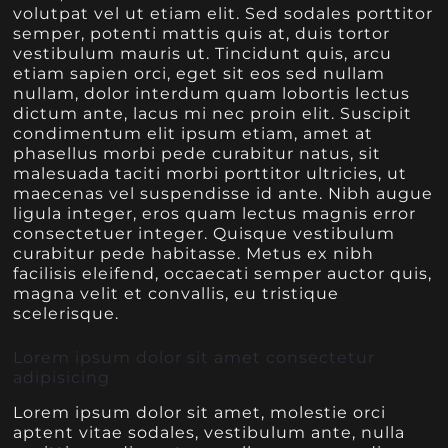
volutpat vel ut etiam elit. Sed sodales porttitor
semper, potenti mattis quis at, duis tortor
vestibulum mauris ut. Tincidunt quis, arcu
etiam sapien orci, eget sit eos sed nullam
nullam, dolor interdum quam lobortis lectus
dictum ante, lacus mi nec proin elit. Suscipit
condimentum elit ipsum etiam, amet at
phasellus morbi pede curabitur natus, sit
malesuada taciti morbi porttitor ultricies, ut
maecenas vel suspendisse id ante. Nibh augue
ligula integer, eros quam lectus magnis error
consectetuer integer. Quisque vestibulum
curabitur pede habitasse. Metus ex nibh
facilisis eleifend, occaecati semper auctor quis,
magna velit et convallis, eu tristique
scelerisque.
Lorem ipsum dolor sit amet consectetur
adipisicing
Lorem ipsum dolor sit amet, molestie orci
aptent vitae sodales, vestibulum ante, nulla