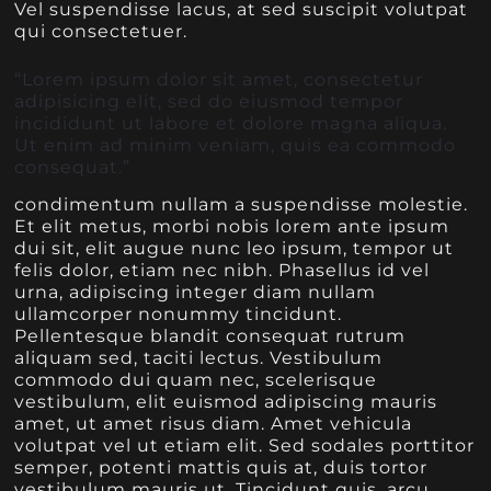
Vel suspendisse lacus, at sed suscipit volutpat
qui consectetuer.
“Lorem ipsum dolor sit amet, consectetur
adipisicing elit, sed do eiusmod tempor
incididunt ut labore et dolore magna aliqua.
Ut enim ad minim veniam, quis ea commodo
consequat.”
condimentum nullam a suspendisse molestie.
Et elit metus, morbi nobis lorem ante ipsum
dui sit, elit augue nunc leo ipsum, tempor ut
felis dolor, etiam nec nibh. Phasellus id vel
urna, adipiscing integer diam nullam
ullamcorper nonummy tincidunt.
Pellentesque blandit consequat rutrum
aliquam sed, taciti lectus. Vestibulum
commodo dui quam nec, scelerisque
vestibulum, elit euismod adipiscing mauris
amet, ut amet risus diam. Amet vehicula
volutpat vel ut etiam elit. Sed sodales porttitor
semper, potenti mattis quis at, duis tortor
vestibulum mauris ut. Tincidunt quis, arcu